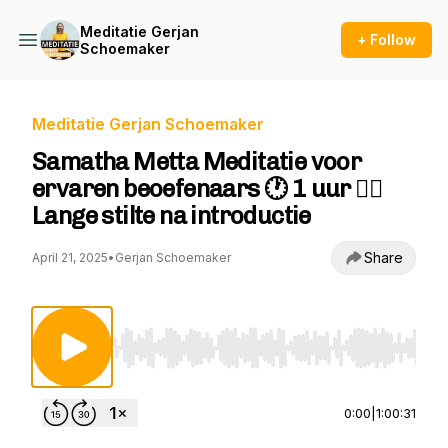
Meditatie Gerjan
+ Follow
Schoemaker
Meditatie Gerjan Schoemaker
Samatha Metta Meditatie voor
ervaren beoefenaars 🕐 1 uur 🧘‍♀️
Lange stilte na introductie
Share
April 21, 2025
•
Gerjan Schoemaker
Use Left/Right to seek, Home/End to jump to st
0:00
|
1:00:31