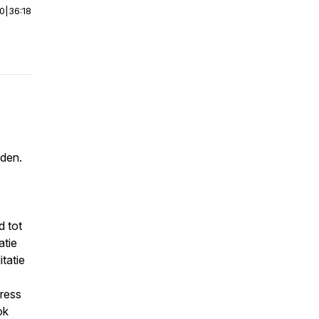
00
|
36:18
dden.
d tot
atie
itatie
tress
ok