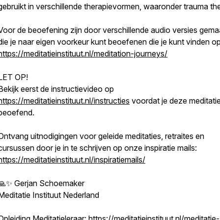
gebruikt in verschillende therapievormen, waaronder trauma the
Voor de beoefening zijn door verschillende audio versies gema
die je naar eigen voorkeur kunt beoefenen die je kunt vinden op
https://meditatieinstituut.nl/meditation-journeys/
LET OP!
Bekijk eerst de instructievideo op
https://meditatieinstituut.nl/instructies
voordat je deze meditati
beoefend.
Ontvang uitnodigingen voor geleide meditaties, retraites en
cursussen door je in te schrijven op onze inspiratie mails:
https://meditatieinstituut.nl/inspiratiemails/
🙏✨ Gerjan Schoemaker
Meditatie Instituut Nederland
Opleiding Meditatieleraar: https://meditatieinstituut.nl/meditatie-