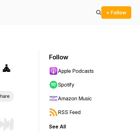
+ Follow
Follow
 🧘
Apple Podcasts
Spotify
hare
Amazon Music
RSS Feed
See All
r end. Hold shift to jump forward or backward.