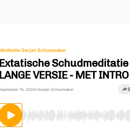
Meditatie Gerjan Schoemaker
Extatische Schudmeditatie
LANGE VERSIE - MET INTRO
S
September 19, 2024
•
Gerjan Schoemaker
Use Left/Right to seek, Home/End to jump to start o