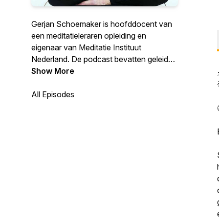
Gerjan Schoemaker is hoofddocent van
een meditatieleraren opleiding en
eigenaar van Meditatie Instituut
Nederland. De podcast bevatten geleide
meditaties, inspirerende verhalen en
Show More
achtergrondinformatie over Oosterse
filosofieën waarvan met name
All Episodes
Boeddhisme en Advaita Vedanta. Gerjan
organiseert meditatie retraites, cursussen
en online livestreams. Meer informatie,
inspiratie en geleide meditaties op
https://www.meditatieinstituut.nl